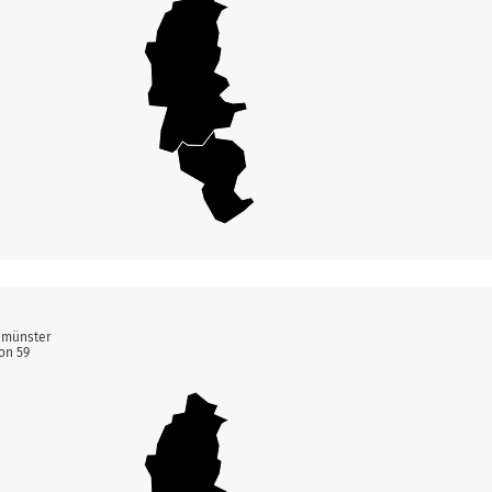
eumünster
on 59