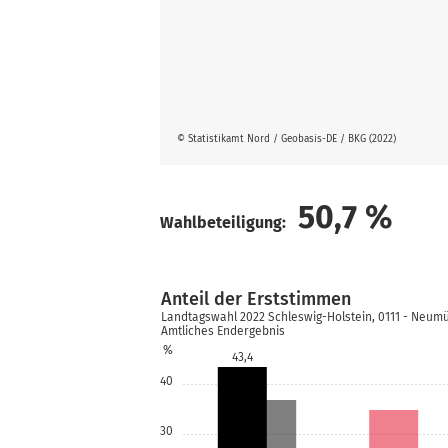
© Statistikamt Nord / Geobasis-DE / BKG (2022)
50,7
%
Wahlbeteiligung:
Anteil der Erststimmen
Landtagswahl 2022 Schleswig-Holstein, 0111 - Neum
Amtliches Endergebnis
%
43,4
40
30