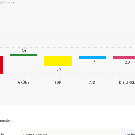
eumünster
1,4
-1,7
-2,0
-5,9
GRÜNE
FDP
AfD
DIE LINKE
münster