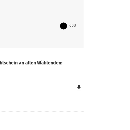
CDU
hlschein an allen Wählenden:
file_download