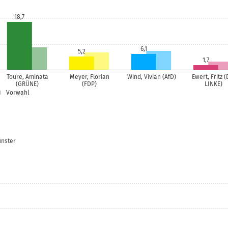
18,7
6,1
5,2
1,7
Toure, Aminata
Meyer, Florian
Wind, Vivian (AfD)
Ewert, Fritz (
(GRÜNE)
(FDP)
LINKE)
Vorwahl
ünster