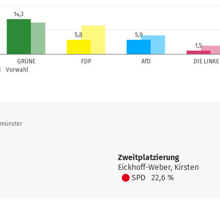
14,3
5,8
5,9
1,5
GRÜNE
FDP
AfD
DIE LINKE
Vorwahl
umünster
Zweitplatzierung
Eickhoff-Weber, Kirsten
SPD
22,6 %