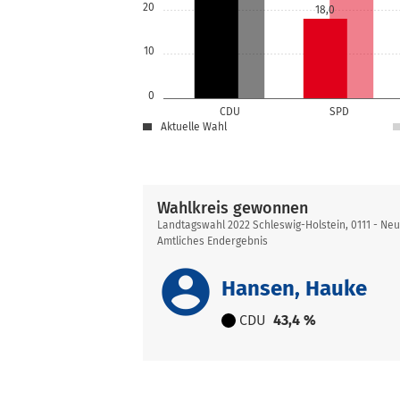
20
18,0
10
0
CDU
SPD
Aktuelle Wahl
Wahlkreis gewonnen
Landtagswahl 2022 Schleswig-Holstein, 0111 - Ne
Amtliches Endergebnis
account_circle
Hansen, Hauke
CDU
43,4 %