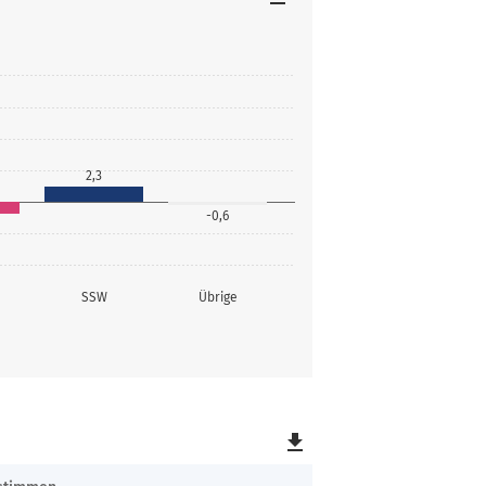
2,3
-0,6
SSW
Übrige
file_download