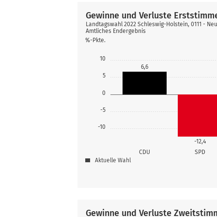
Gewinne und Verluste Erststimm
Landtagswahl 2022 Schleswig-Holstein, 0111 - N
Amtliches Endergebnis
%-Pkte.
10
6,6
5
0
-5
-10
-12,4
CDU
SPD
Aktuelle Wahl
Gewinne und Verluste Zweitstim