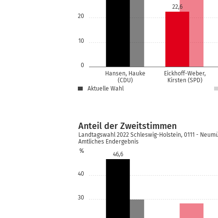
22,6
20
10
0
Hansen, Hauke
Eickhoff-Weber,
(CDU)
Kirsten (SPD)
Aktuelle Wahl
Anteil der Zweitstimmen
Landtagswahl 2022 Schleswig-Holstein, 0111 - Neum
Amtliches Endergebnis
%
46,6
40
30