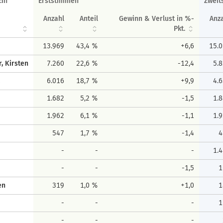
:in
Erststimmen
Zweit
Anzahl
Anteil
Gewinn & Verlust in %-
Anz
Pkt.
13.969
43,4 %
+6,6
15.
, Kirsten
7.260
22,6 %
-12,4
5.
a
6.016
18,7 %
+9,9
4.
1.682
5,2 %
-1,5
1.
1.962
6,1 %
-1,1
1.
547
1,7 %
-1,4
4
-
-
-
1.
-
-
-1,5
1
en
319
1,0 %
+1,0
1
-
-
-
1
-
-
-