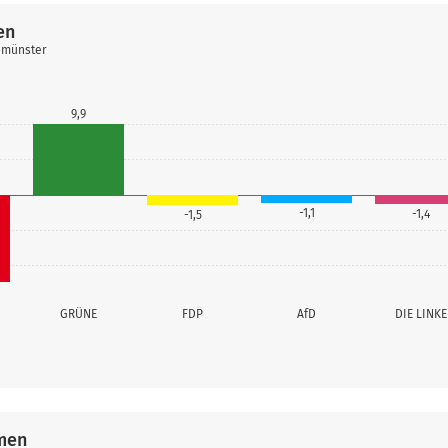
en
eumünster
9,9
-1,1
-1,4
-1,5
GRÜNE
FDP
AfD
DIE LINKE
men