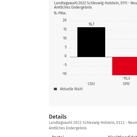
Landtagswahl 2022 Schleswig-Holstein, 0111 - N
Amtliches Endergebnis
%-Pkte.
20
16,7
15
10
5
0
-5
-10
-10,3
CDU
SPD
Aktuelle Wahl
Details
Details
Landtagswahl 2022 Schleswig-Holstein, 0111 - Neu
Amtliches Endergebnis