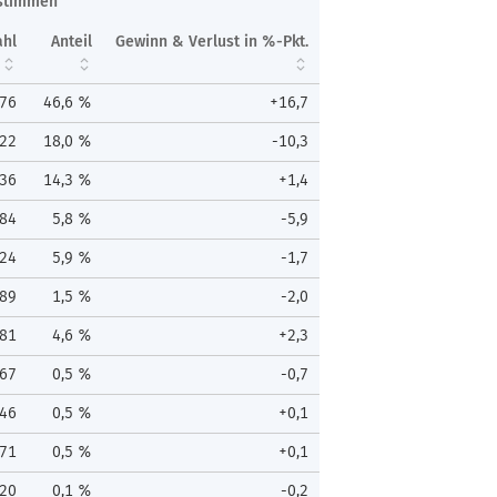
stimmen
ahl
Anteil
Gewinn & Verlust in %-Pkt.
076
46,6 %
+16,7
822
18,0 %
-10,3
636
14,3 %
+1,4
884
5,8 %
-5,9
924
5,9 %
-1,7
89
1,5 %
-2,0
481
4,6 %
+2,3
67
0,5 %
-0,7
46
0,5 %
+0,1
71
0,5 %
+0,1
20
0,1 %
-0,2