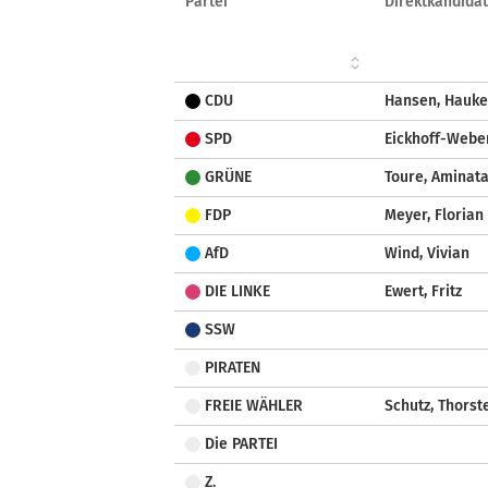
Partei
Direktkandidat
CDU
Hansen, Hauke
SPD
Eickhoff-Weber
GRÜNE
Toure, Aminat
FDP
Meyer, Florian
AfD
Wind, Vivian
DIE LINKE
Ewert, Fritz
SSW
PIRATEN
FREIE WÄHLER
Schutz, Thorst
Die PARTEI
Z.