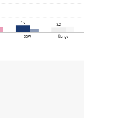
4,6
3,2
SSW
Übrige