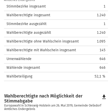
Amtliches Endergebnis
Stimmbezirke insgesamt
1
Wahlberechtigte insgesamt
1.240
Stimmbezirke ausgezählt
1
Wahlberechtigte ausgezählt
1.240
Wahlberechtigte ohne Wahlschein insgesamt
1.095
Wahlberechtigte mit Wahlschein insgesamt
145
Urnenwählende
646
Wählende insgesamt
646
Wahlbeteiligung
52,1 %
Wahlberechtigte nach Möglichkeit der
file_download
Stimmabgabe
Europawahl in Schleswig-Holstein am 26. Mai 2019, Gemeinde Oelixdorf
Amtliches Endergebnis