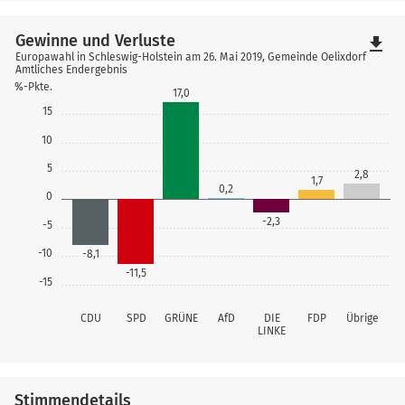
Gewinne und Verluste
file_download
Europawahl in Schleswig-Holstein am 26. Mai 2019, Gemeinde Oelixdorf
Amtliches Endergebnis
%-Pkte.
17,0
15
10
5
2,8
1,7
0,2
0
-2,3
-5
-10
-8,1
-11,5
-15
CDU
SPD
GRÜNE
AfD
DIE
FDP
Übrige
LINKE
Stimmendetails