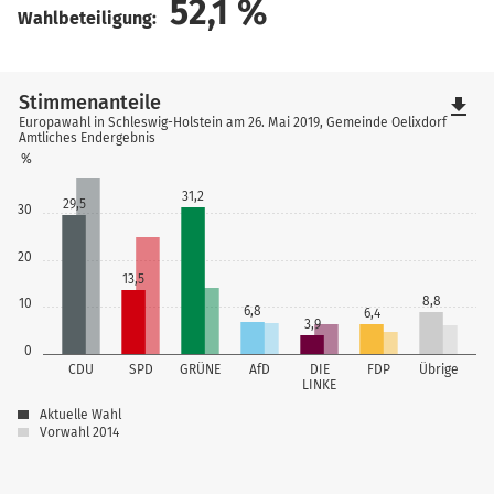
52,1
%
Wahlbeteiligung:
Stimmenanteile
file_download
Europawahl in Schleswig-Holstein am 26. Mai 2019, Gemeinde Oelixdorf
Amtliches Endergebnis
%
31,2
29,5
30
20
13,5
8,8
10
6,8
6,4
3,9
0
CDU
SPD
GRÜNE
AfD
DIE
FDP
Übrige
LINKE
Aktuelle Wahl
Vorwahl 2014