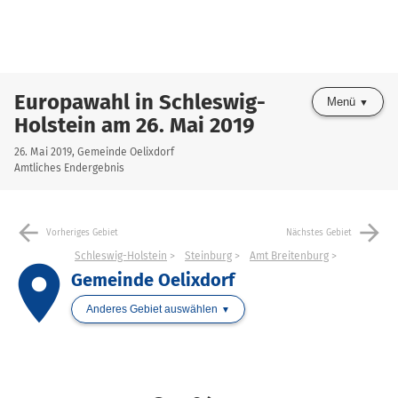
Europawahl in Schleswig-
Menü
Holstein am 26. Mai 2019
26. Mai 2019, Gemeinde Oelixdorf
Amtliches Endergebnis
arrow_back
arrow_forward
Vorheriges Gebiet
Nächstes Gebiet
Schleswig-Holstein
Steinburg
Amt Breitenburg
place
Gemeinde Oelixdorf
Anderes Gebiet auswählen