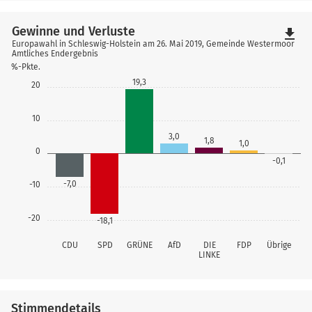
Gewinne und Verluste
file_download
Europawahl in Schleswig-Holstein am 26. Mai 2019, Gemeinde Westermoor
Amtliches Endergebnis
%-Pkte.
19,3
20
10
3,0
1,8
1,0
0
-0,1
-7,0
-10
-20
-18,1
CDU
SPD
GRÜNE
AfD
DIE
FDP
Übrige
LINKE
Stimmendetails