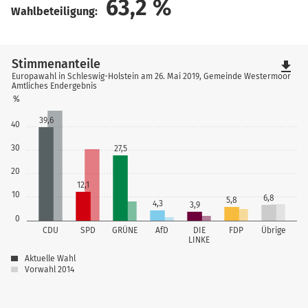
63,2
%
Wahlbeteiligung:
Stimmenanteile
file_download
Europawahl in Schleswig-Holstein am 26. Mai 2019, Gemeinde Westermoor
Amtliches Endergebnis
%
39,6
40
30
27,5
20
12,1
10
6,8
5,8
4,3
3,9
0
CDU
SPD
GRÜNE
AfD
DIE
FDP
Übrige
LINKE
Aktuelle Wahl
Vorwahl 2014