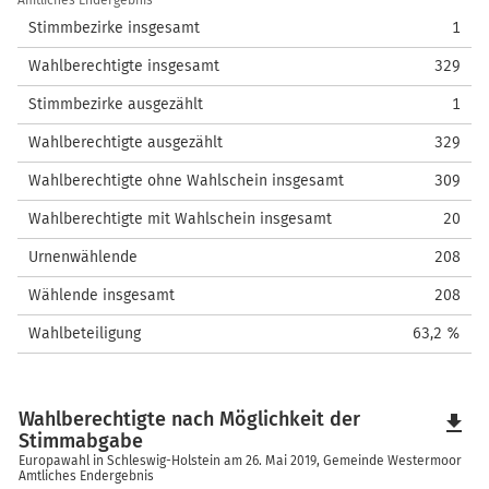
Amtliches Endergebnis
Stimmbezirke insgesamt
1
Wahlberechtigte insgesamt
329
Stimmbezirke ausgezählt
1
Wahlberechtigte ausgezählt
329
Wahlberechtigte ohne Wahlschein insgesamt
309
Wahlberechtigte mit Wahlschein insgesamt
20
Urnenwählende
208
Wählende insgesamt
208
Wahlbeteiligung
63,2 %
Wahlberechtigte nach Möglichkeit der
file_download
Stimmabgabe
Europawahl in Schleswig-Holstein am 26. Mai 2019, Gemeinde Westermoor
Amtliches Endergebnis