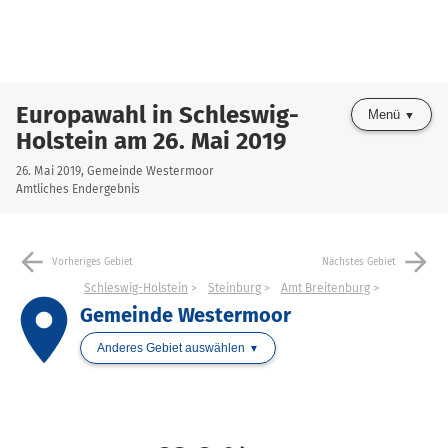
Europawahl in Schleswig-
Menü
Holstein am 26. Mai 2019
26. Mai 2019, Gemeinde Westermoor
Amtliches Endergebnis
arrow_back
arrow_forward
Vorheriges Gebiet
Nächstes Gebiet
Schleswig-Holstein
Steinburg
Amt Breitenburg
place
Gemeinde Westermoor
Anderes Gebiet auswählen