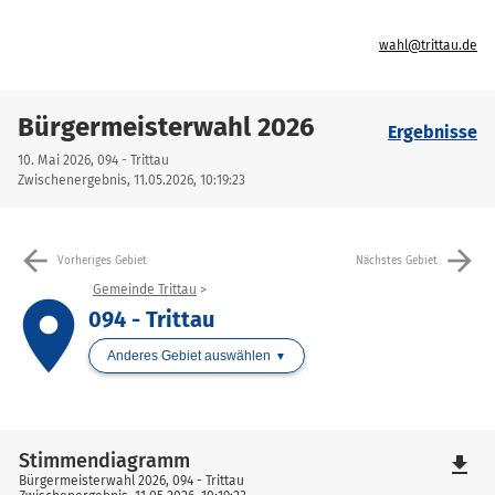
wahl@trittau.de
Bürgermeisterwahl 2026
Ergebnisse
10. Mai 2026, 094 - Trittau
Zwischenergebnis, 11.05.2026, 10:19:23
arrow_back
arrow_forward
Vorheriges Gebiet
Nächstes Gebiet
Gemeinde Trittau
place
094 - Trittau
Anderes Gebiet auswählen
Stimmendiagramm
file_download
Bürgermeisterwahl 2026, 094 - Trittau