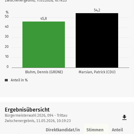
Zwischenergebnis, 11.05.2026, 10:19:23
54,2
%
50
45,8
40
30
20
10
0
Bluhm, Dennis (GRÜNE)
Marsian, Patrick (CDU)
Anteil in %
Ergebnisübersicht
Ergebnisübersicht
Bürgermeisterwahl 2026, 094 - Trittau
file_download
Zwischenergebnis, 11.05.2026, 10:19:23
Direktkandidat/in
Stimmen
Anteil