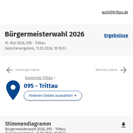
wahl@trittau.de
Bürgermeisterwahl 2026
Ergebnisse
10. Mai 2026, 095 - Trittau
Zwischenergebnis, 11.05.2026, 10:19:23
arrow_back
arrow_forward
Vorheriges Gebiet
Nächstes Gebiet
Gemeinde Trittau
place
095 - Trittau
Anderes Gebiet auswählen
Stimmendiagramm
file_download
Bürgermeisterwahl 2026, 095 - Trittau