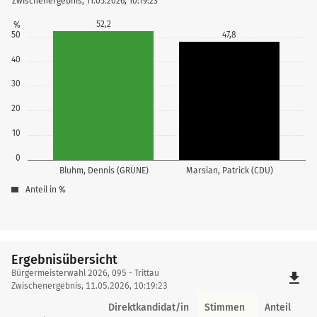
Zwischenergebnis, 11.05.2026, 10:19:23
52,2
%
50
47,8
40
30
20
10
0
Bluhm, Dennis (GRÜNE)
Marsian, Patrick (CDU)
Anteil in %
Ergebnisübersicht
Ergebnisübersicht
Bürgermeisterwahl 2026, 095 - Trittau
file_download
Zwischenergebnis, 11.05.2026, 10:19:23
Direktkandidat/in
Stimmen
Anteil