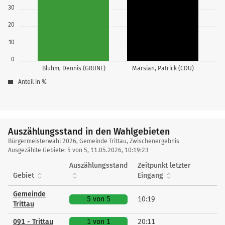
30
20
10
0
Bluhm, Dennis (GRÜNE)
Marsian, Patrick (CDU)
Anteil in %
Auszählungsstand in den Wahlgebieten
Auszählungsstand
Bürgermeisterwahl 2026, Gemeinde Trittau, Zwischenergebnis
in
Ausgezählte Gebiete: 5 von 5, 11.05.2026, 10:19:23
den
Auszählungsstand
Zeitpunkt letzter
Wahlgebieten
Gebiet
Eingang
Gemeinde
5 von 5
10:19
Trittau
091 - Trittau
1 von 1
20:11