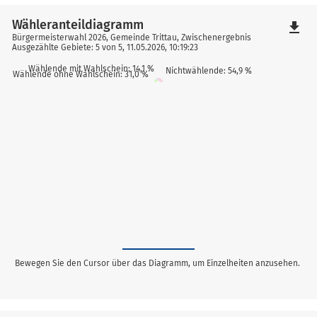
Wähleranteildiagramm
file_download
Bürgermeisterwahl 2026, Gemeinde Trittau, Zwischenergebnis
Ausgezählte Gebiete: 5 von 5, 11.05.2026, 10:19:23
Wählende mit Wahlschein: 14,1 %
Nichtwählende: 54,9 %
Wählende ohne Wahlschein: 31,0 %
Bewegen Sie den Cursor über das Diagramm, um Einzelheiten anzusehen.