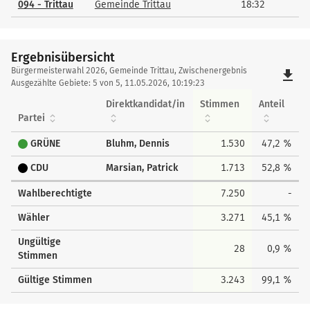
094 - Trittau
Gemeinde Trittau
18:32
Ergebnisübersicht
Ergebnisübersicht
Bürgermeisterwahl 2026, Gemeinde Trittau, Zwischenergebnis
file_download
Ausgezählte Gebiete: 5 von 5, 11.05.2026, 10:19:23
Direktkandidat/in
Stimmen
Anteil
Partei
GRÜNE
Bluhm, Dennis
1.530
47,2 %
CDU
Marsian, Patrick
1.713
52,8 %
Wahlberechtigte
7.250
-
Wähler
3.271
45,1 %
Ungültige
28
0,9 %
Stimmen
Gültige Stimmen
3.243
99,1 %