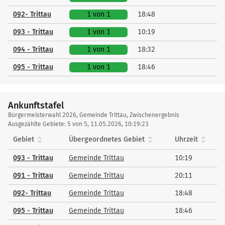
092- Trittau
1 von 1
18:48
093 - Trittau
1 von 1
10:19
094 - Trittau
1 von 1
18:32
095 - Trittau
1 von 1
18:46
Ankunftstafel
Ankunftstafel
Bürgermeisterwahl 2026, Gemeinde Trittau, Zwischenergebnis
Ausgezählte Gebiete: 5 von 5, 11.05.2026, 10:19:23
Gebiet
Übergeordnetes Gebiet
Uhrzeit
093 - Trittau
Gemeinde Trittau
10:19
091 - Trittau
Gemeinde Trittau
20:11
092- Trittau
Gemeinde Trittau
18:48
095 - Trittau
Gemeinde Trittau
18:46