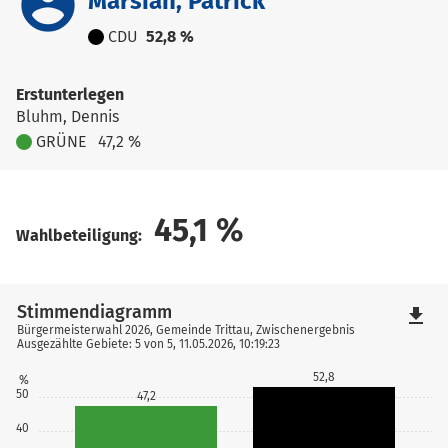
account_circle
Marsian, Patrick
CDU
52,8 %
Erstunterlegen
Bluhm, Dennis
GRÜNE
47,2 %
45,1
%
Wahlbeteiligung:
Stimmendiagramm
file_download
Bürgermeisterwahl 2026, Gemeinde Trittau, Zwischenergebnis
Ausgezählte Gebiete: 5 von 5, 11.05.2026, 10:19:23
52,8
%
50
47,2
40