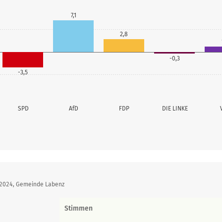
7,1
2,8
-0,3
-3,5
SPD
AfD
FDP
DIE LINKE
 2024, Gemeinde Labenz
Stimmen