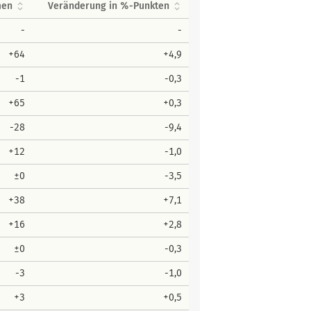
men
Veränderung in %-Punkten
-
-
+64
+4,9
-1
-0,3
+65
+0,3
-28
-9,4
+12
-1,0
±0
-3,5
+38
+7,1
+16
+2,8
±0
-0,3
-3
-1,0
+3
+0,5