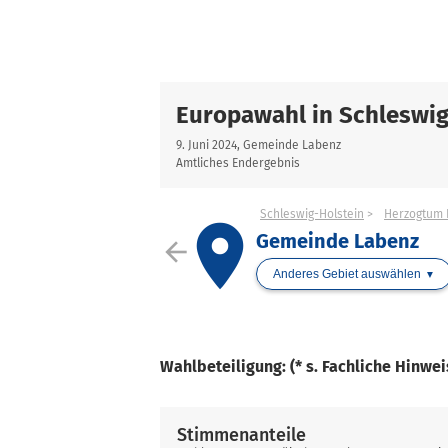
Europawahl in Schleswig
9. Juni 2024, Gemeinde Labenz
Amtliches Endergebnis
Schleswig-Holstein
Herzogtum 
place
Gemeinde Labenz
arrow_back
Anderes Gebiet auswählen
Wahlbeteiligung: (* s. Fachliche Hinwe
Stimmenanteile