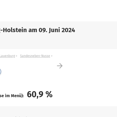
-Holstein am 09. Juni 2024
Lauenburg
Sandesneben-Nusse
arrow_forward
60,9
%
ise im Menü):