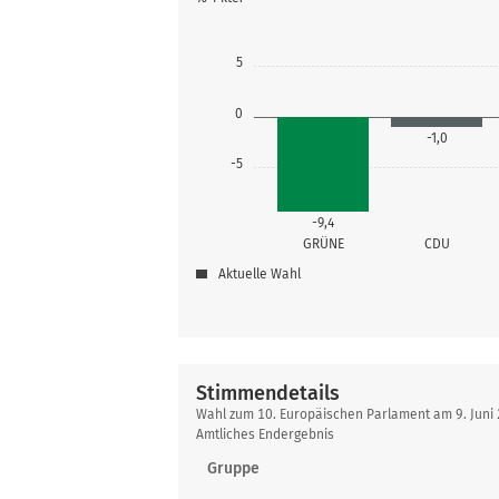
5
0
-1,0
-5
-9,4
GRÜNE
CDU
Aktuelle Wahl
Stimmendetails
Stimmendetails
Wahl zum 10. Europäischen Parlament am 9. Juni
Amtliches Endergebnis
Gruppe