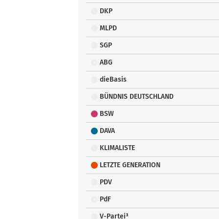
DKP
MLPD
SGP
ABG
dieBasis
BÜNDNIS DEUTSCHLAND
BSW
DAVA
KLIMALISTE
LETZTE GENERATION
PDV
PdF
V-Partei³