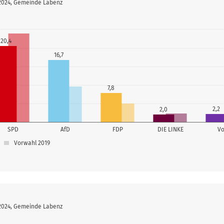
 2024, Gemeinde Labenz
20,4
16,7
7,8
2,2
2,0
SPD
AfD
FDP
DIE LINKE
Vo
Vorwahl 2019
 2024, Gemeinde Labenz