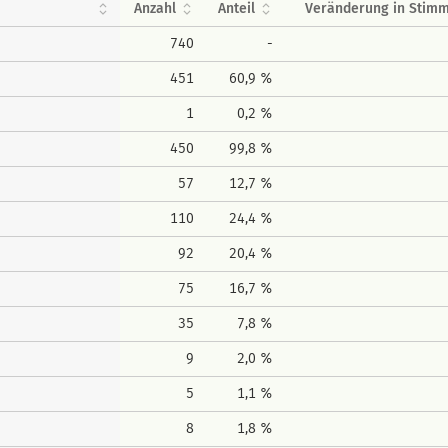
Anzahl
Anteil
Veränderung in Stim
740
-
451
60,9 %
1
0,2 %
450
99,8 %
57
12,7 %
110
24,4 %
92
20,4 %
75
16,7 %
35
7,8 %
9
2,0 %
5
1,1 %
8
1,8 %