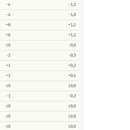
-4
-1,1
-4
-1,0
+6
+1,2
+6
+1,2
±0
-0,0
-2
-0,5
+1
+0,2
+2
+0,4
±0
±0,0
-1
-0,3
±0
±0,0
±0
±0,0
±0
±0,0