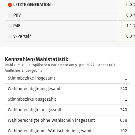
LETZTE GENERATION
0,0
PDV
0,0
PdF
1,1
V-Partei³
0,0
Kennzahlen/Wahlstatistik
Kennzahlen/Wahlstatistik
Wahl zum 10. Europäischen Parlament am 9. Juni 2024, Labenz 001
Amtliches Endergebnis
Stimmbezirke insgesamt
1
Wahlberechtigte insgesamt
740
Stimmbezirke ausgezählt
1
Wahlberechtigte ausgezählt
740
Wahlberechtigte ohne Wahlschein insgesamt
638
Wahlberechtigte mit Wahlschein insgesamt
102