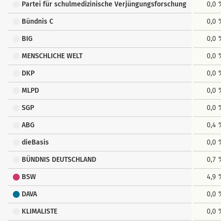
Partei für schulmedizinische Verjüngungsforschung
0,0
Bündnis C
0,0
BIG
0,0
MENSCHLICHE WELT
0,0
DKP
0,0
MLPD
0,0
SGP
0,0
ABG
0,4
dieBasis
0,0
BÜNDNIS DEUTSCHLAND
0,7
BSW
4,9
DAVA
0,0
KLIMALISTE
0,0