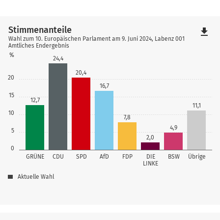
Stimmenanteile
file_download
Wahl zum 10. Europäischen Parlament am 9. Juni 2024, Labenz 001
Amtliches Endergebnis
%
24,4
20,4
20
16,7
15
12,7
11,1
10
7,8
4,9
5
2,0
0
GRÜNE
CDU
SPD
AfD
FDP
DIE
BSW
Übrige
LINKE
Aktuelle Wahl