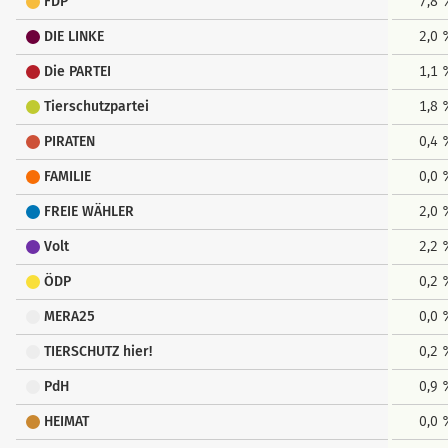
FDP
7,8
DIE LINKE
2,0
Die PARTEI
1,1
Tierschutzpartei
1,8
PIRATEN
0,4
FAMILIE
0,0
FREIE WÄHLER
2,0
Volt
2,2
ÖDP
0,2
MERA25
0,0
TIERSCHUTZ hier!
0,2
PdH
0,9
HEIMAT
0,0