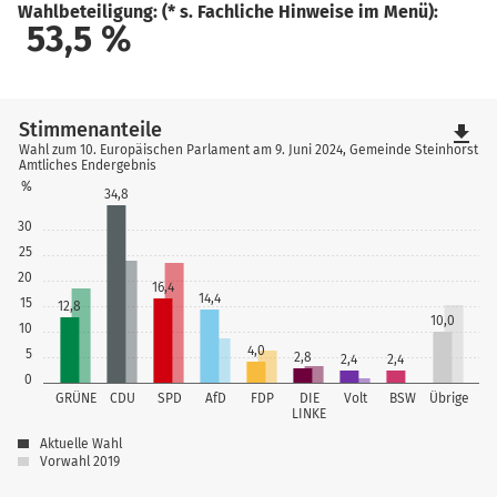
Wahlbeteiligung: (* s. Fachliche Hinweise im Menü):
53,5
%
Stimmenanteile
file_download
Wahl zum 10. Europäischen Parlament am 9. Juni 2024, Gemeinde Steinhorst
Amtliches Endergebnis
%
34,8
30
25
20
16,4
14,4
15
12,8
10,0
10
4,0
5
2,8
2,4
2,4
0
GRÜNE
CDU
SPD
AfD
FDP
DIE
Volt
BSW
Übrige
LINKE
Aktuelle Wahl
Vorwahl 2019