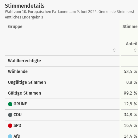
Stimmendetails
Stimmendetails
Wahl zum 10. Europäischen Parlament am 9. Juni 2024, Gemeinde Steinhorst
Amtliches Endergebnis
Gruppe
Stimme
Anteil
Wahlberechtigte
-
Wählende
53,5 %
Ungültige Stimmen
0,8 %
Gültige Stimmen
99,2 %
GRÜNE
12,8 %
CDU
34,8 %
SPD
16,4 %
AfD
14,4 %