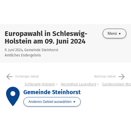
Europawahl in Schleswig-
Menü
Holstein am 09. Juni 2024
9. Juni 2024, Gemeinde Steinhorst
Amtliches Endergebnis
arrow_back
arrow_forward
Vorheriges Gebiet
Nächstes Gebiet
Schleswig-Holstein
Herzogtum Lauenburg
Sandesneben-Nu
place
Gemeinde Steinhorst
Anderes Gebiet auswählen