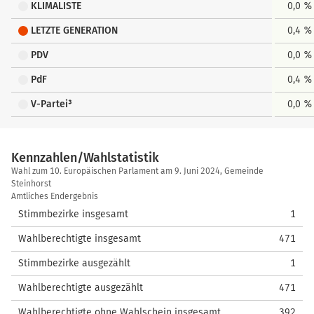
KLIMALISTE
0,0 %
LETZTE GENERATION
0,4 %
PDV
0,0 %
PdF
0,4 %
V-Partei³
0,0 %
Kennzahlen/Wahlstatistik
Kennzahlen/Wahlstatistik
Wahl zum 10. Europäischen Parlament am 9. Juni 2024, Gemeinde
Steinhorst
Amtliches Endergebnis
Stimmbezirke insgesamt
1
Wahlberechtigte insgesamt
471
Stimmbezirke ausgezählt
1
Wahlberechtigte ausgezählt
471
Wahlberechtigte ohne Wahlschein insgesamt
392