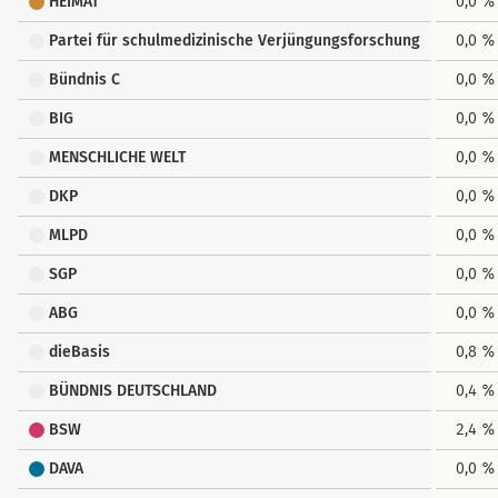
HEIMAT
0,0 %
Partei für schulmedizinische Verjüngungsforschung
0,0 %
Bündnis C
0,0 %
BIG
0,0 %
MENSCHLICHE WELT
0,0 %
DKP
0,0 %
MLPD
0,0 %
SGP
0,0 %
ABG
0,0 %
dieBasis
0,8 %
BÜNDNIS DEUTSCHLAND
0,4 %
BSW
2,4 %
DAVA
0,0 %