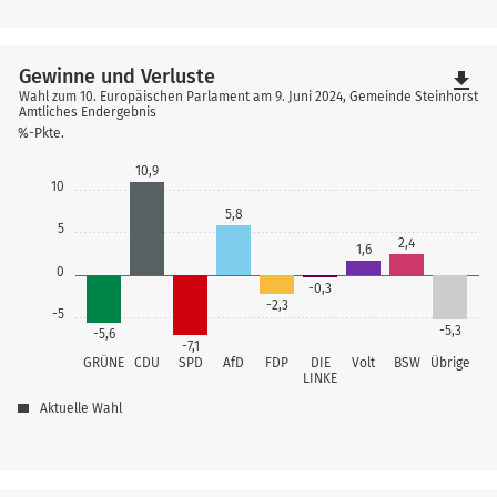
Gewinne und Verluste
file_download
Wahl zum 10. Europäischen Parlament am 9. Juni 2024, Gemeinde Steinhorst
Amtliches Endergebnis
%-Pkte.
10,9
10
5,8
5
2,4
1,6
0
-0,3
-2,3
-5
-5,3
-5,6
-7,1
GRÜNE
CDU
SPD
AfD
FDP
DIE
Volt
BSW
Übrige
LINKE
Aktuelle Wahl