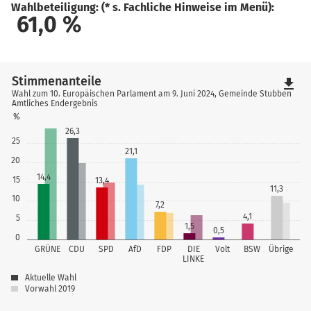
Wahlbeteiligung: (* s. Fachliche Hinweise im Menü):
61,0
%
Stimmenanteile
file_download
Wahl zum 10. Europäischen Parlament am 9. Juni 2024, Gemeinde Stubben
Amtliches Endergebnis
%
26,3
25
21,1
20
14,4
15
13,4
11,3
10
7,2
4,1
5
1,5
0,5
0
GRÜNE
CDU
SPD
AfD
FDP
DIE
Volt
BSW
Übrige
LINKE
Aktuelle Wahl
Vorwahl 2019