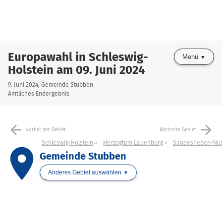
Europawahl in Schleswig-
Menü
Holstein am 09. Juni 2024
9. Juni 2024, Gemeinde Stubben
Amtliches Endergebnis
arrow_back
arrow_forward
Vorheriges Gebiet
Nächstes Gebiet
Schleswig-Holstein
Herzogtum Lauenburg
Sandesneben-Nu
place
Gemeinde Stubben
Anderes Gebiet auswählen