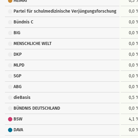
HEIMAT
0,5 
Partei für schulmedizinische Verjüngungsforschung
0,0 
Bündnis C
0,0 
BIG
0,0 
MENSCHLICHE WELT
0,0 
DKP
0,0 
MLPD
0,0 
SGP
0,0 
ABG
0,0 
dieBasis
0,5 
BÜNDNIS DEUTSCHLAND
0,0 
BSW
4,1 
DAVA
0,0 