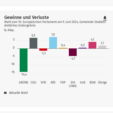
Gewinne und Verluste
file_download
Wahl zum 10. Europäischen Parlament am 9. Juni 2024, Gemeinde Stubben
Amtliches Endergebnis
%-Pkte.
7,0
6,5
4,1
5
1,7
0,4
0,5
0
-1,3
-5
-4,7
-10
-15
-14,4
GRÜNE
CDU
SPD
AfD
FDP
DIE
Volt
BSW
Übrige
LINKE
Aktuelle Wahl