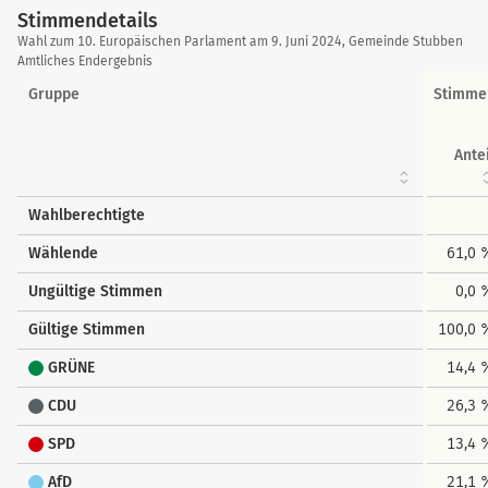
Stimmendetails
Stimmendetails
Wahl zum 10. Europäischen Parlament am 9. Juni 2024, Gemeinde Stubben
Amtliches Endergebnis
Gruppe
Stimme
Ante
Wahlberechtigte
Wählende
61,0 
Ungültige Stimmen
0,0 
Gültige Stimmen
100,0 
GRÜNE
14,4 
CDU
26,3 
SPD
13,4 
AfD
21,1 