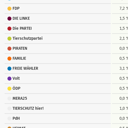
FDP
7,2 
DIE LINKE
1,5 
Die PARTEI
1,5 
Tierschutzpartei
2,1 
PIRATEN
0,0 
FAMILIE
0,5 
FREIE WÄHLER
3,1 
Volt
0,5 
ÖDP
0,5 
MERA25
0,0 
TIERSCHUTZ hier!
1,0 
PdH
0,0 