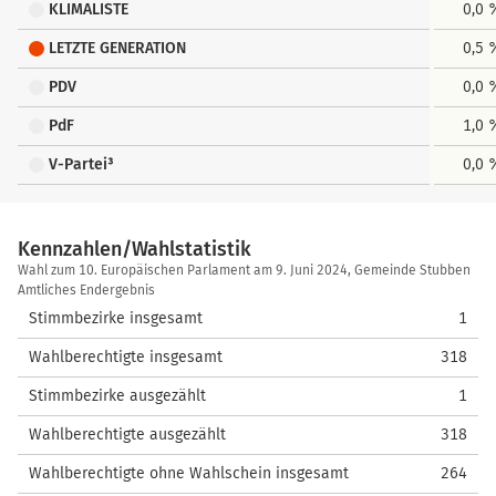
KLIMALISTE
0,0 
LETZTE GENERATION
0,5 
PDV
0,0 
PdF
1,0 
V-Partei³
0,0 
Kennzahlen/Wahlstatistik
Kennzahlen/Wahlstatistik
Wahl zum 10. Europäischen Parlament am 9. Juni 2024, Gemeinde Stubben
Amtliches Endergebnis
Stimmbezirke insgesamt
1
Wahlberechtigte insgesamt
318
Stimmbezirke ausgezählt
1
Wahlberechtigte ausgezählt
318
Wahlberechtigte ohne Wahlschein insgesamt
264