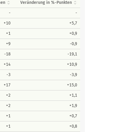
men
Veränderung in %-Punkten
-
-
+10
+5,7
+1
+0,9
+9
-0,9
-18
-19,1
+14
+10,9
-3
-3,9
+17
+15,0
+2
+1,1
+2
+1,9
+1
+0,7
+1
+0,8