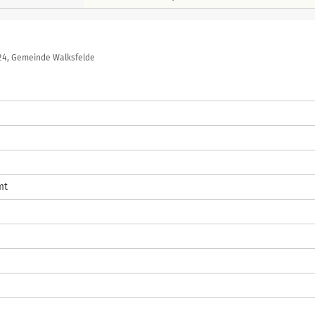
24, Gemeinde Walksfelde
mt