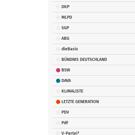
DKP
MLPD
SGP
ABG
dieBasis
BÜNDNIS DEUTSCHLAND
BSW
DAVA
KLIMALISTE
LETZTE GENERATION
PDV
PdF
V-Partei³