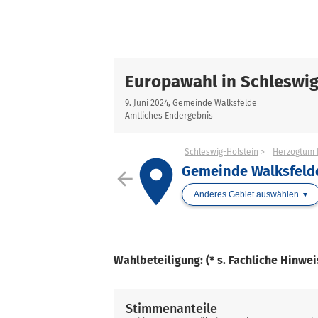
Europawahl in Schleswig
9. Juni 2024, Gemeinde Walksfelde
Amtliches Endergebnis
Schleswig-Holstein
Herzogtum 
place
Gemeinde Walksfeld
arrow_back
Anderes Gebiet auswählen
Wahlbeteiligung: (* s. Fachliche Hinwe
Stimmenanteile