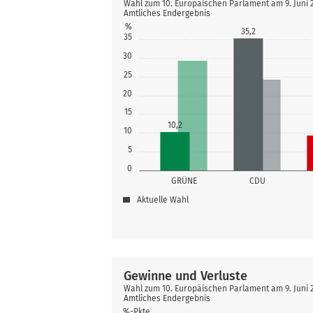
Wahl zum 10. Europäischen Parlament am 9. Juni
Amtliches Endergebnis
%
35,2
35
30
25
20
15
10,2
10
5
0
GRÜNE
CDU
Aktuelle Wahl
Gewinne und Verluste
Wahl zum 10. Europäischen Parlament am 9. Juni
Amtliches Endergebnis
%-Pkte.