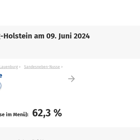
-Holstein am 09. Juni 2024
Lauenburg
Sandesneben-Nusse
e
arrow_forward
62,3
%
ise im Menü):