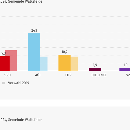
 2024, Gemeinde Walksfelde
24,1
10,2
9,3
1,9
1,9
SPD
AfD
FDP
DIE LINKE
Vo
Vorwahl 2019
 2024, Gemeinde Walksfelde