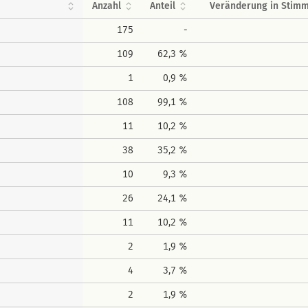
Anzahl
Anteil
Veränderung in Stim
175
-
109
62,3 %
1
0,9 %
108
99,1 %
11
10,2 %
38
35,2 %
10
9,3 %
26
24,1 %
11
10,2 %
2
1,9 %
4
3,7 %
2
1,9 %