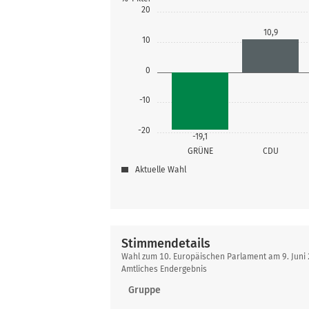
20
10,9
10
0
-10
-20
-19,1
GRÜNE
CDU
Aktuelle Wahl
Stimmendetails
Stimmendetails
Wahl zum 10. Europäischen Parlament am 9. Juni
Amtliches Endergebnis
Gruppe