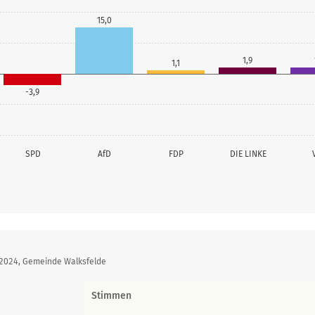
15,0
1,9
1,1
-3,9
SPD
AfD
FDP
DIE LINKE
 2024, Gemeinde Walksfelde
Stimmen