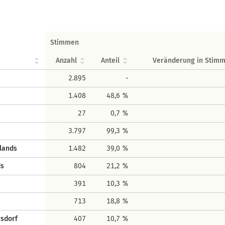
Stimmen
Anzahl
Anteil
Veränderung in Stim
2.895
-
1.408
48,6 %
27
0,7 %
3.797
99,3 %
lands
1.482
39,0 %
ds
804
21,2 %
391
10,3 %
713
18,8 %
sdorf
407
10,7 %