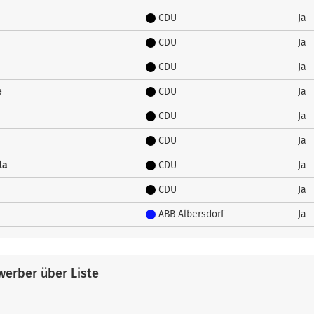
CDU
Ja
CDU
Ja
CDU
Ja
e
CDU
Ja
CDU
Ja
CDU
Ja
la
CDU
Ja
CDU
Ja
ABB Albersdorf
Ja
erber über Liste