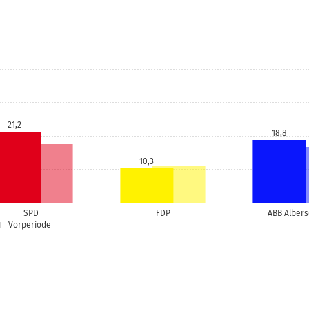
21,2
18,8
10,3
SPD
FDP
ABB Albers
Vorperiode