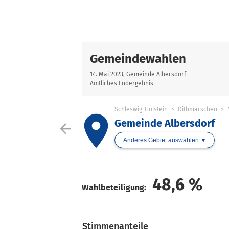
Gemeindewahlen
14. Mai 2023, Gemeinde Albersdorf
Amtliches Endergebnis
Schleswig-Holstein
Dithmarschen
place
Gemeinde Albersdorf
arrow_back
Anderes Gebiet auswählen
48,6
%
Wahlbeteiligung:
Stimmenanteile