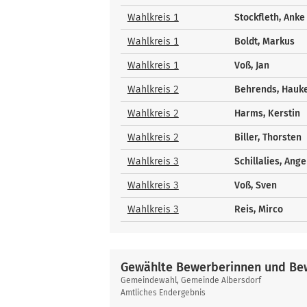
und
Bewerber
Wahlkreis 1
Stockfleth, Anke
Wahlkreis 1
Boldt, Markus
Wahlkreis 1
Voß, Jan
Wahlkreis 2
Behrends, Hauk
Wahlkreis 2
Harms, Kerstin
Wahlkreis 2
Biller, Thorsten
Wahlkreis 3
Schillalies, Ange
Wahlkreis 3
Voß, Sven
Wahlkreis 3
Reis, Mirco
Gewählte Bewerberinnen und Bew
Gewählte
Gemeindewahl, Gemeinde Albersdorf
Bewerberinnen
Amtliches Endergebnis