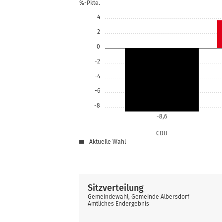
%-Pkte.
4
2
0
-2
-4
-6
-8
-8,6
CDU
Aktuelle Wahl
Sitzverteilung
Gemeindewahl, Gemeinde Albersdorf
Amtliches Endergebnis