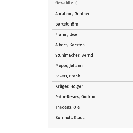
und
Gewählte
Bewerber
über
Abraham, Günther
Liste
Bartelt, Jörn
Frahm, Uwe
Albers, Karsten
Stuhlmacher, Bernd
Pieper, Johann
Eckert, Frank
Krüger, Holger
Patin-Resow, Gudrun
Thedens, Ole
Bornholt, Klaus