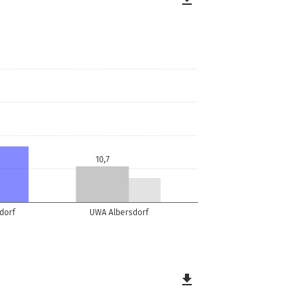
10,7
dorf
UWA Albersdorf
file_download