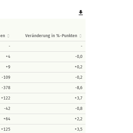
file_download
men
Veränderung in %-Punkten
-
-
+4
-0,0
+9
+0,2
-109
-0,2
-378
-8,6
+122
+3,7
-42
-0,8
+64
+2,2
+125
+3,5