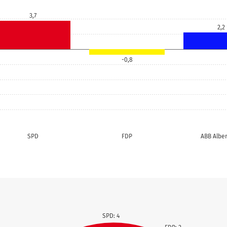
3,7
2,2
-0,8
SPD
FDP
ABB Albe
SPD: 4