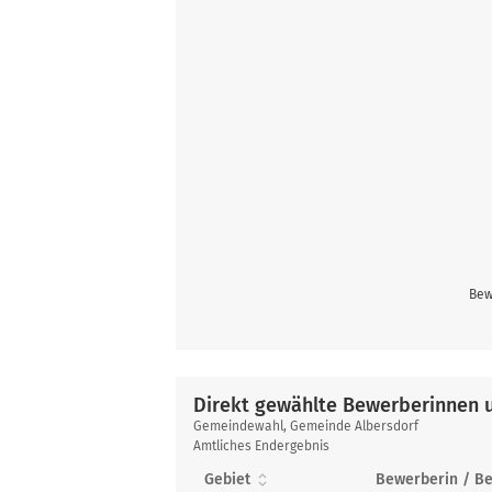
Bew
Direkt gewählte Bewerberinnen 
Direkt
Gemeindewahl, Gemeinde Albersdorf
gewählte
Amtliches Endergebnis
Bewerberinnen
Gebiet
Bewerberin / B