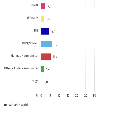
DIE LINKE
2,3
dieBasis
1,4
BfB
4,4
Bürger NMS
6,3
Heimat Neumünster
5,4
Offene Liste Neumünster
1,4
Übrige
0,0
%
0
5
10
15
20
25
30
Aktuelle Wahl