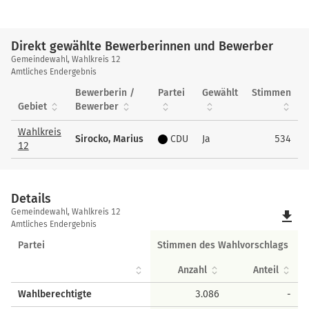
Direkt gewählte Bewerberinnen und Bewerber
Direkt
Gemeindewahl, Wahlkreis 12
gewählte
Amtliches Endergebnis
Bewerberinnen
Bewerberin /
Partei
Gewählt
Stimmen
und
Gebiet
Bewerber
Bewerber
Wahlkreis
Sirocko, Marius
CDU
Ja
534
12
Details
Details
Gemeindewahl, Wahlkreis 12
file_download
Amtliches Endergebnis
Partei
Stimmen des Wahlvorschlags
Anzahl
Anteil
Wahlberechtigte
3.086
-