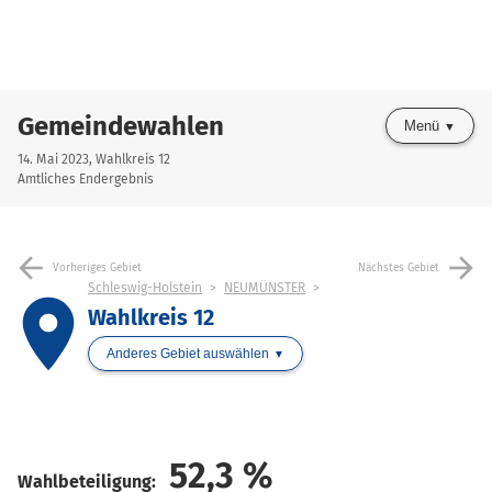
Gemeindewahlen
Menü
14. Mai 2023, Wahlkreis 12
Amtliches Endergebnis
arrow_back
arrow_forward
Vorheriges Gebiet
Nächstes Gebiet
Schleswig-Holstein
NEUMÜNSTER
place
Wahlkreis 12
Anderes Gebiet auswählen
52,3
%
Wahlbeteiligung: