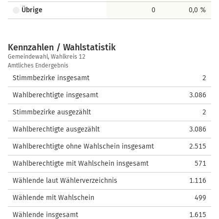
Übrige
0
0,0 %
Kennzahlen / Wahlstatistik
Kennzahlen
Gemeindewahl, Wahlkreis 12
/
Amtliches Endergebnis
Wahlstatistik
Stimmbezirke insgesamt
2
Wahlberechtigte insgesamt
3.086
Stimmbezirke ausgezählt
2
Wahlberechtigte ausgezählt
3.086
Wahlberechtigte ohne Wahlschein insgesamt
2.515
Wahlberechtigte mit Wahlschein insgesamt
571
Wählende laut Wählerverzeichnis
1.116
Wählende mit Wahlschein
499
Wählende insgesamt
1.615