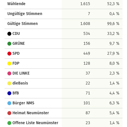
Wählende
1.615
52,3 %
Ungültige Stimmen
7
0,4 %
Gültige Stimmen
1.608
99,6 %
CDU
534
33,2 %
GRÜNE
156
9,7 %
SPD
449
27,9 %
FDP
128
8,0 %
DIE LINKE
37
2,3 %
dieBasis
22
1,4 %
BfB
71
4,4 %
Bürger NMS
101
6,3 %
Heimat Neumünster
87
5,4 %
Offene Liste Neumünster
23
1,4 %