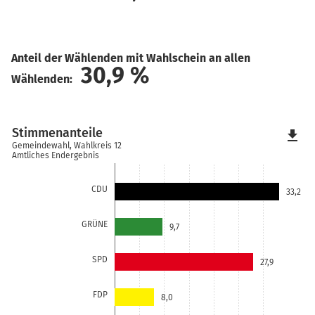
Anteil der Wählenden mit Wahlschein an allen
30,9
%
Wählenden:
Stimmenanteile
file_download
Gemeindewahl, Wahlkreis 12
Amtliches Endergebnis
CDU
33,2
GRÜNE
9,7
SPD
27,9
FDP
8,0