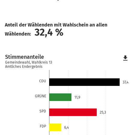
Anteil der Wählenden mit Wahlschein an allen
32,4
%
Wählenden:
Stimmenanteile
file_download
Gemeindewahl, Wahlkreis 13
Amtliches Endergebnis
CDU
37,4
GRÜNE
11,9
SPD
25,3
FDP
6,4