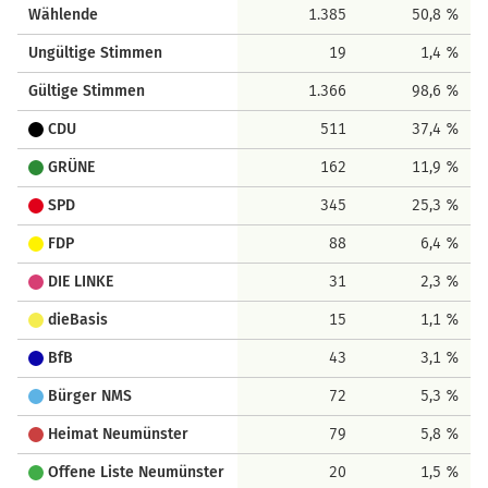
Wählende
1.385
50,8 %
Ungültige Stimmen
19
1,4 %
Gültige Stimmen
1.366
98,6 %
CDU
511
37,4 %
GRÜNE
162
11,9 %
SPD
345
25,3 %
FDP
88
6,4 %
DIE LINKE
31
2,3 %
dieBasis
15
1,1 %
BfB
43
3,1 %
Bürger NMS
72
5,3 %
Heimat Neumünster
79
5,8 %
Offene Liste Neumünster
20
1,5 %