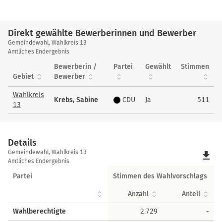
Direkt gewählte Bewerberinnen und Bewerber
Direkt
Gemeindewahl, Wahlkreis 13
gewählte
Amtliches Endergebnis
Bewerberinnen
Bewerberin /
Partei
Gewählt
Stimmen
und
Gebiet
Bewerber
Bewerber
Wahlkreis
Krebs, Sabine
CDU
Ja
511
13
Details
Details
Gemeindewahl, Wahlkreis 13
file_download
Amtliches Endergebnis
Partei
Stimmen des Wahlvorschlags
Anzahl
Anteil
Wahlberechtigte
2.729
-