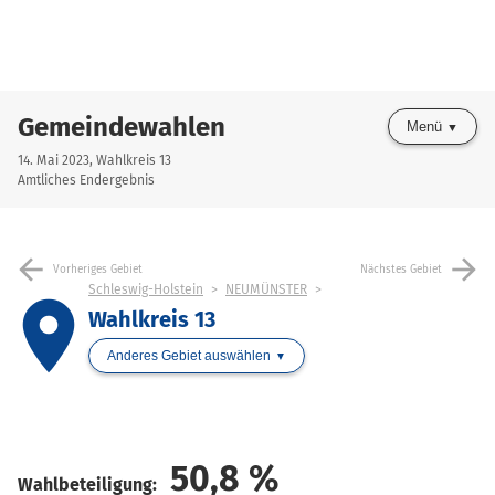
Gemeindewahlen
Menü
14. Mai 2023, Wahlkreis 13
Amtliches Endergebnis
arrow_back
arrow_forward
Vorheriges Gebiet
Nächstes Gebiet
Schleswig-Holstein
NEUMÜNSTER
place
Wahlkreis 13
Anderes Gebiet auswählen
50,8
%
Wahlbeteiligung: