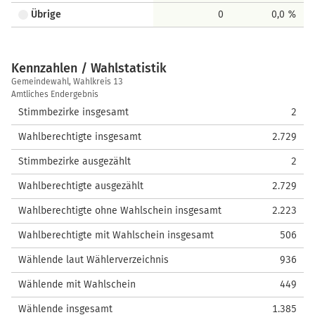
Übrige
0
0,0 %
Kennzahlen / Wahlstatistik
Kennzahlen
Gemeindewahl, Wahlkreis 13
/
Amtliches Endergebnis
Wahlstatistik
Stimmbezirke insgesamt
2
Wahlberechtigte insgesamt
2.729
Stimmbezirke ausgezählt
2
Wahlberechtigte ausgezählt
2.729
Wahlberechtigte ohne Wahlschein insgesamt
2.223
Wahlberechtigte mit Wahlschein insgesamt
506
Wählende laut Wählerverzeichnis
936
Wählende mit Wahlschein
449
Wählende insgesamt
1.385