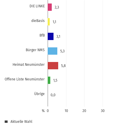
DIE LINKE
2,3
dieBasis
1,1
BfB
3,1
Bürger NMS
5,3
Heimat Neumünster
5,8
Offene Liste Neumünster
1,5
Übrige
0,0
%
0
10
20
30
Aktuelle Wahl