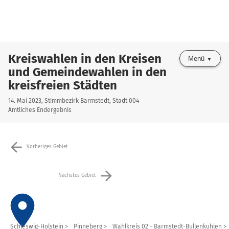
Kreiswahlen in den Kreisen
Menü
und Gemeindewahlen in den
kreisfreien Städten
14. Mai 2023, Stimmbezirk Barmstedt, Stadt 004
Amtliches Endergebnis
arrow_back
Vorheriges Gebiet
arrow_forward
Nächstes Gebiet
place
Schleswig-Holstein
Pinneberg
Wahlkreis 02 - Barmstedt-Bullenkuhlen