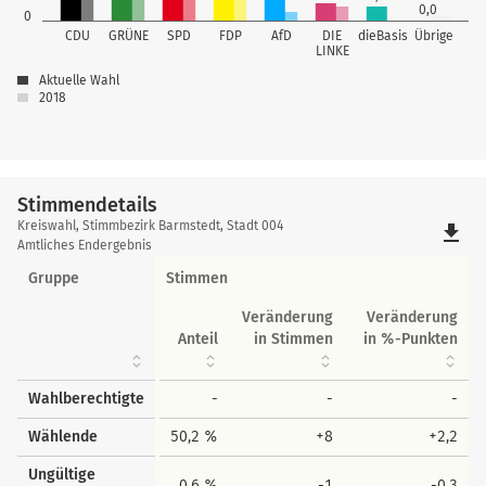
0,0
0
CDU
GRÜNE
SPD
FDP
AfD
DIE
dieBasis
Übrige
LINKE
Aktuelle Wahl
2018
Stimmendetails
Stimmendetails
Kreiswahl, Stimmbezirk Barmstedt, Stadt 004
file_download
Amtliches Endergebnis
Gruppe
Stimmen
Veränderung
Veränderung
Anteil
in Stimmen
in %-Punkten
Wahlberechtigte
-
-
-
Wählende
50,2 %
+8
+2,2
Ungültige
0,6 %
-1
-0,3