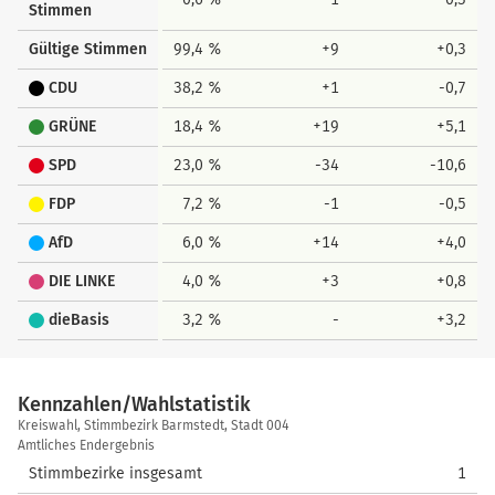
Stimmen
Gültige Stimmen
99,4 %
+9
+0,3
CDU
38,2 %
+1
-0,7
GRÜNE
18,4 %
+19
+5,1
SPD
23,0 %
-34
-10,6
FDP
7,2 %
-1
-0,5
AfD
6,0 %
+14
+4,0
DIE LINKE
4,0 %
+3
+0,8
dieBasis
3,2 %
-
+3,2
Kennzahlen/Wahlstatistik
Kennzahlen/Wahlstatistik
Kreiswahl, Stimmbezirk Barmstedt, Stadt 004
Amtliches Endergebnis
Stimmbezirke insgesamt
1