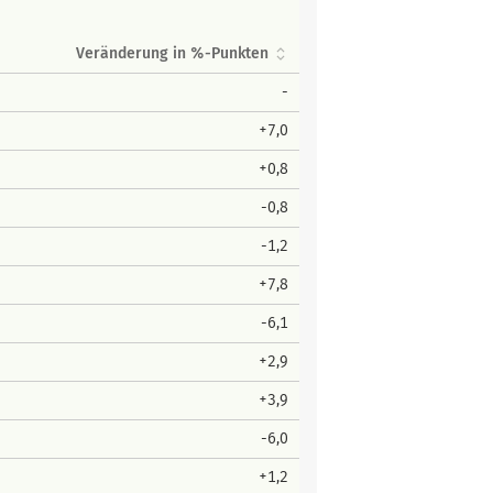
Veränderung in %-Punkten
-
+7,0
+0,8
-0,8
-1,2
+7,8
-6,1
+2,9
+3,9
-6,0
+1,2