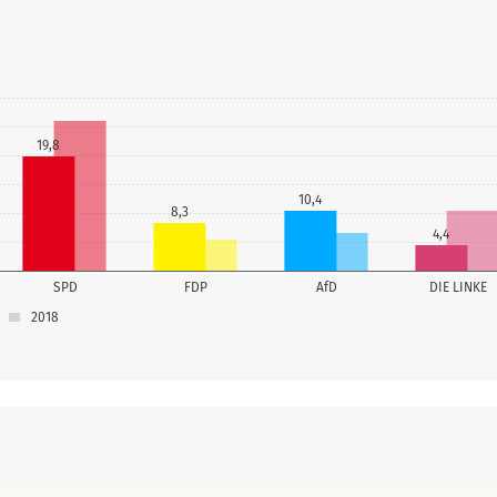
19,8
10,4
8,3
4,4
SPD
FDP
AfD
DIE LINKE
2018