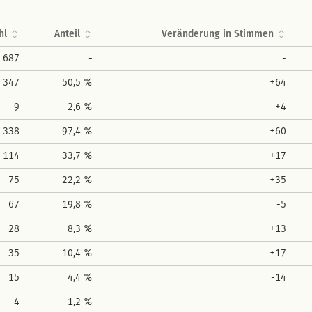
hl
Anteil
Veränderung in Stimmen
687
-
-
347
50,5 %
+64
9
2,6 %
+4
338
97,4 %
+60
114
33,7 %
+17
75
22,2 %
+35
67
19,8 %
-5
28
8,3 %
+13
35
10,4 %
+17
15
4,4 %
-14
4
1,2 %
-