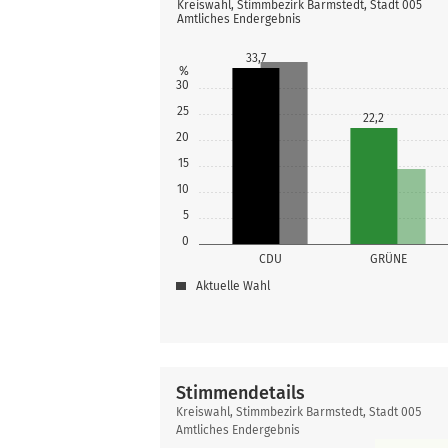
Kreiswahl, Stimmbezirk Barmstedt, Stadt 005
Amtliches Endergebnis
33,7
%
30
25
22,2
20
15
10
5
0
CDU
GRÜNE
Aktuelle Wahl
Stimmendetails
Stimmendetails
Kreiswahl, Stimmbezirk Barmstedt, Stadt 005
Amtliches Endergebnis