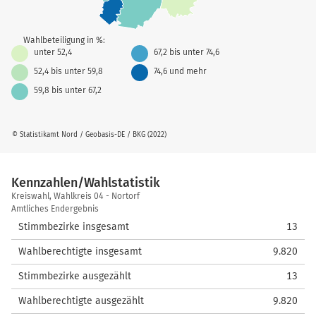
Wahlbeteiligung in %:
unter 52,4
67,2 bis unter 74,6
52,4 bis unter 59,8
74,6 und mehr
59,8 bis unter 67,2
© Statistikamt Nord / Geobasis-DE / BKG (2022)
Kennzahlen/Wahlstatistik
Kennzahlen/Wahlstatistik
Kreiswahl, Wahlkreis 04 - Nortorf
Amtliches Endergebnis
Stimmbezirke insgesamt
13
Wahlberechtigte insgesamt
9.820
Stimmbezirke ausgezählt
13
Wahlberechtigte ausgezählt
9.820