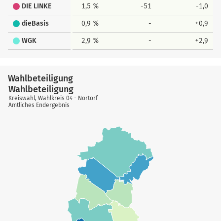
DIE LINKE
1,5 %
-51
-1,0
dieBasis
0,9 %
-
+0,9
WGK
2,9 %
-
+2,9
Wahlbeteiligung
Wahlbeteiligung
Kreiswahl, Wahlkreis 04 - Nortorf
Amtliches Endergebnis