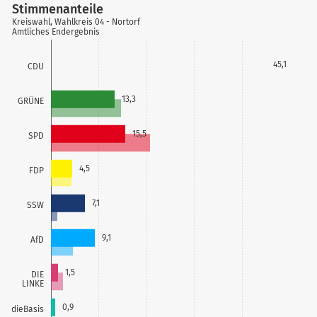
Stimmenanteile
Kreiswahl, Wahlkreis 04 - Nortorf
Amtliches Endergebnis
45,1
CDU
13,3
GRÜNE
15,5
SPD
4,5
FDP
7,1
SSW
9,1
AfD
1,5
DIE
LINKE
0,9
dieBasis