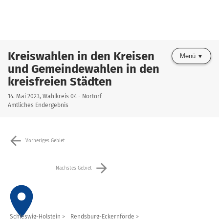
Kreiswahlen in den Kreisen
Menü
und Gemeindewahlen in den
kreisfreien Städten
14. Mai 2023, Wahlkreis 04 - Nortorf
Amtliches Endergebnis
arrow_back
Vorheriges Gebiet
arrow_forward
Nächstes Gebiet
place
Schleswig-Holstein
Rendsburg-Eckernförde