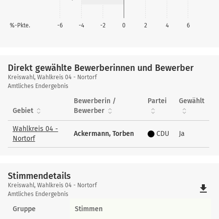
%-Pkte.
-6
-4
-2
0
2
4
6
Direkt gewählte Bewerberinnen und Bewerber
Direkt
Kreiswahl, Wahlkreis 04 - Nortorf
gewählte
Amtliches Endergebnis
Bewerberinnen
Bewerberin /
Partei
Gewählt
und
Gebiet
Bewerber
Bewerber
Wahlkreis 04 -
Ackermann, Torben
CDU
Ja
Nortorf
Stimmendetails
Stimmendetails
Kreiswahl, Wahlkreis 04 - Nortorf
file_download
Amtliches Endergebnis
Gruppe
Stimmen