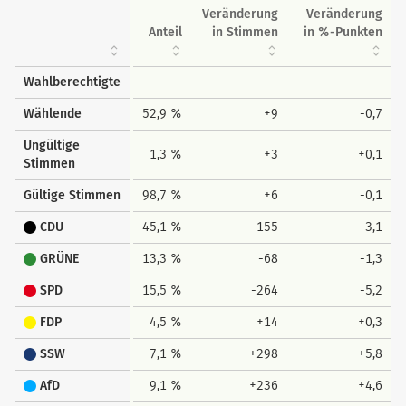
Veränderung
Veränderung
Anteil
in Stimmen
in %-Punkten
Wahlberechtigte
-
-
-
Wählende
52,9 %
+9
-0,7
Ungültige
1,3 %
+3
+0,1
Stimmen
Gültige Stimmen
98,7 %
+6
-0,1
CDU
45,1 %
-155
-3,1
GRÜNE
13,3 %
-68
-1,3
SPD
15,5 %
-264
-5,2
FDP
4,5 %
+14
+0,3
SSW
7,1 %
+298
+5,8
AfD
9,1 %
+236
+4,6