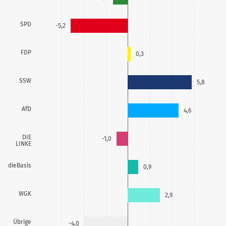
SPD
-5,2
FDP
0,3
SSW
5,8
AfD
4,6
DIE
-1,0
LINKE
dieBasis
0,9
WGK
2,9
Übrige
-4,0