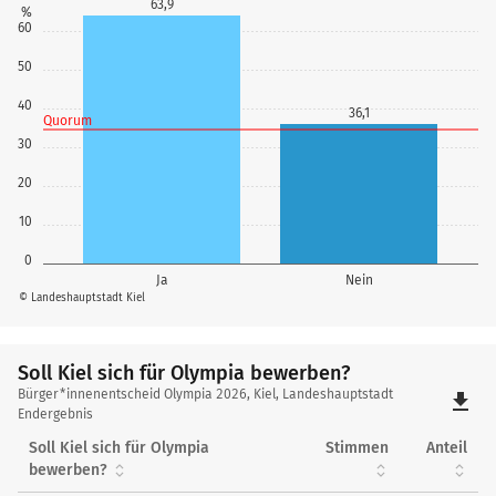
63,9
%
60
50
40
36,1
Quorum
30
20
10
0
Ja
Nein
© Landeshauptstadt Kiel
Soll Kiel sich für Olympia bewerben?
Soll
Bürger*innenentscheid Olympia 2026, Kiel, Landeshauptstadt
file_download
Kiel
Endergebnis
sich
Soll Kiel sich für Olympia
Stimmen
Anteil
für
bewerben?
Olympia