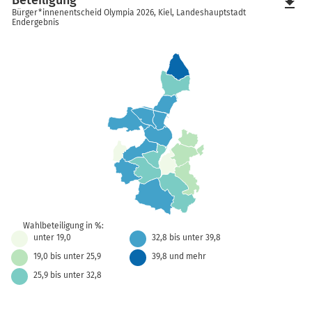
Beteiligung
file_download
Bürger*innenentscheid Olympia 2026, Kiel, Landeshauptstadt
Endergebnis
Wahlbeteiligung in %:
unter 19,0
32,8 bis unter 39,8
19,0 bis unter 25,9
39,8 und mehr
25,9 bis unter 32,8