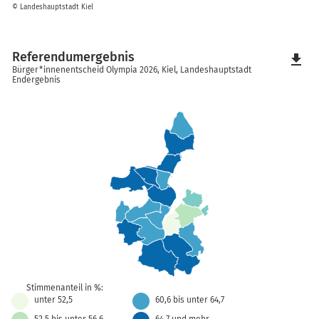
© Landeshauptstadt Kiel
Referendumergebnis
file_download
Bürger*innenentscheid Olympia 2026, Kiel, Landeshauptstadt
Endergebnis
Stimmenanteil in %:
unter 52,5
60,6 bis unter 64,7