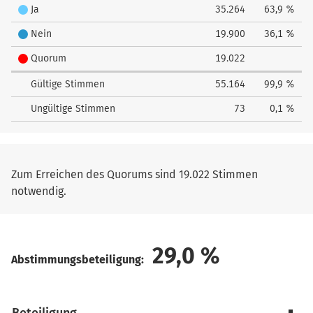
bewerben?
Ja
35.264
63,9 %
Nein
19.900
36,1 %
Quorum
19.022
Gültige Stimmen
55.164
99,9 %
Ungültige Stimmen
73
0,1 %
Zum Erreichen des Quorums sind 19.022 Stimmen
notwendig.
29,0
%
Abstimmungsbeteiligung: