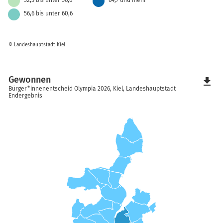
52,5 bis unter 56,6
64,7 und mehr
56,6 bis unter 60,6
© Landeshauptstadt Kiel
Gewonnen
file_download
Bürger*innenentscheid Olympia 2026, Kiel, Landeshauptstadt
Endergebnis