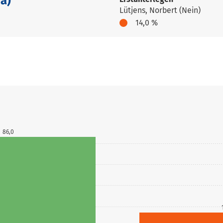
Ja)
Lütjens, Norbert (Nein)
14,0 %
86,0