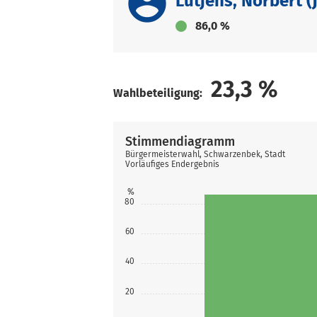
account_circle
Lütjens, Norbert (
86,0 %
23,3
%
Wahlbeteiligung:
Stimmendiagramm
Bürgermeisterwahl, Schwarzenbek, Stadt
Vorläufiges Endergebnis
%
80
60
40
20