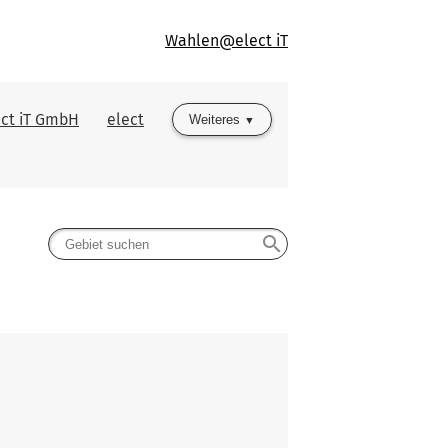
Wahlen@elect iT
ect iT GmbH
elect
Weiteres
search