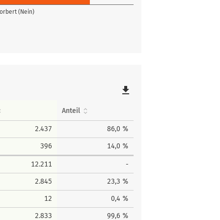
orbert (Nein)
file_download
Anteil
2.437
86,0 %
396
14,0 %
12.211
-
2.845
23,3 %
12
0,4 %
2.833
99,6 %